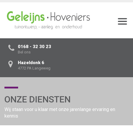
0168 - 32 30 23
Bel ons
Hazeldonk 6
4772 PA Langeweg
ONZE DIENSTEN
Wij staan voor u klaar met onze jarenlange ervaring en
kennis